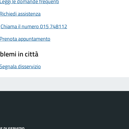
Leggi le domande frequenti
Richiedi assistenza
Chiama il numero 015 748112
Prenota appuntamento
blemi in città
Segnala disservizio
E DI SERVIZIO