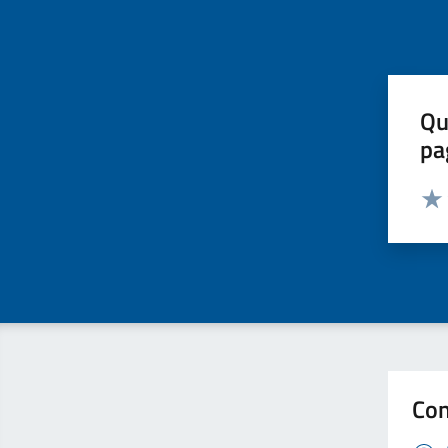
Qu
pa
Valut
Valu
Con