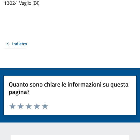
13824 Veglio (BI)
Indietro
Quanto sono chiare le informazioni su questa
pagina?
Valuta da 1 a 5 stelle la pagina
Valuta 1 stelle su 5
Valuta 2 stelle su 5
Valuta 3 stelle su 5
Valuta 4 stelle su 5
Valuta 5 stelle su 5