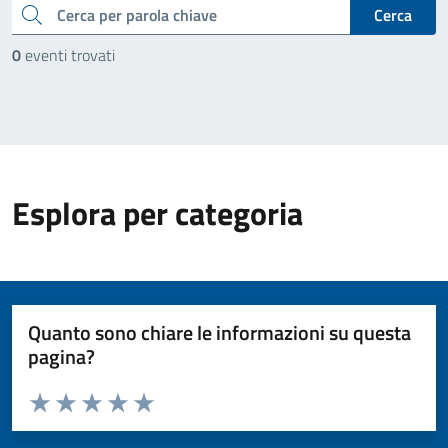
cerca
Cerca
0
eventi trovati
Esplora per categoria
Quanto sono chiare le informazioni su questa
pagina?
Valuta da 1 a 5 stelle la pagina
Valuta 1 stelle su 5
Valuta 2 stelle su 5
Valuta 3 stelle su 5
Valuta 4 stelle su 5
Valuta 5 stelle su 5