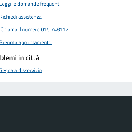
Leggi le domande frequenti
Richiedi assistenza
Chiama il numero 015 748112
Prenota appuntamento
blemi in città
Segnala disservizio