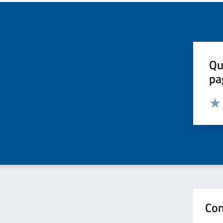
Qu
pa
Valut
Valu
Con