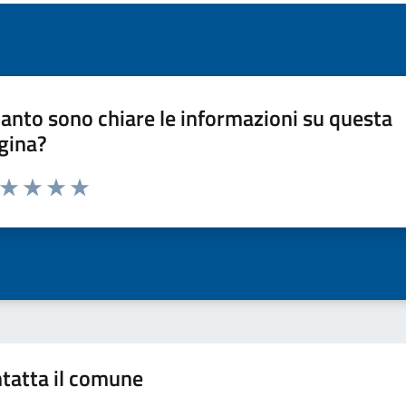
anto sono chiare le informazioni su questa
gina?
a da 1 a 5 stelle la pagina
ta 1 stelle su 5
Valuta 2 stelle su 5
Valuta 3 stelle su 5
Valuta 4 stelle su 5
Valuta 5 stelle su 5
tatta il comune