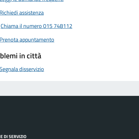
Richiedi assistenza
Chiama il numero 015 748112
Prenota appuntamento
blemi in città
Segnala disservizio
E DI SERVIZIO