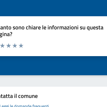
anto sono chiare le informazioni su questa
gina?
a da 1 a 5 stelle la pagina
ta 1 stelle su 5
Valuta 2 stelle su 5
Valuta 3 stelle su 5
Valuta 4 stelle su 5
Valuta 5 stelle su 5
tatta il comune
Leggi le domande frequenti