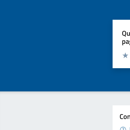
Qu
pa
Valut
Valu
Con