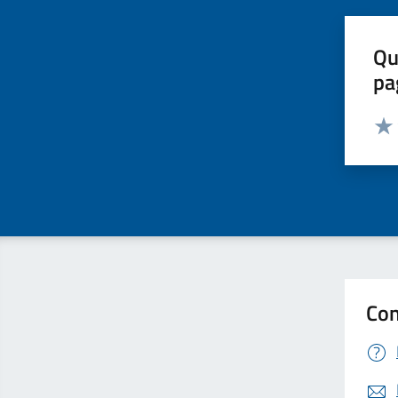
Qu
pa
Valut
Valu
Con