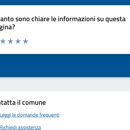
anto sono chiare le informazioni su questa
gina?
a da 1 a 5 stelle la pagina
ta 1 stelle su 5
Valuta 2 stelle su 5
Valuta 3 stelle su 5
Valuta 4 stelle su 5
Valuta 5 stelle su 5
tatta il comune
Leggi le domande frequenti
Richiedi assistenza