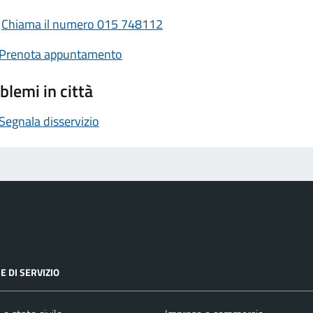
Chiama il numero 015 748112
Prenota appuntamento
blemi in città
Segnala disservizio
E DI SERVIZIO